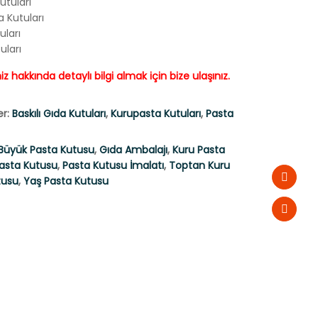
utuları
 Kutuları
uları
uları
z hakkında detaylı bilgi almak için bize ulaşınız.
er:
Baskılı Gıda Kutuları
,
Kurupasta Kutuları
,
Pasta
Büyük Pasta Kutusu
,
Gıda Ambalajı
,
Kuru Pasta
asta Kutusu
,
Pasta Kutusu İmalatı
,
Toptan Kuru
tusu
,
Yaş Pasta Kutusu