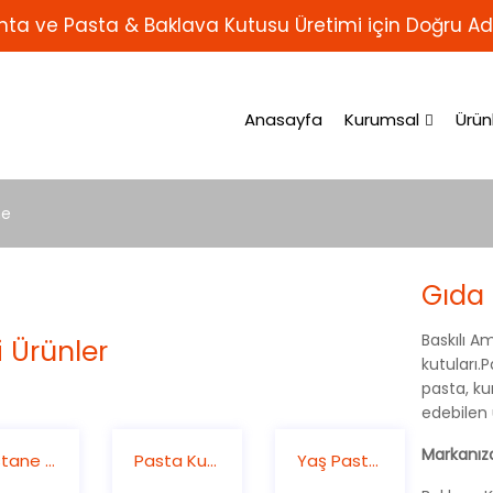
ta ve Pasta & Baklava Kutusu Üretimi için Doğru Ad
Anasayfa
Kurumsal
Ürün
ne
Gıda 
Baskılı A
li Ürünler
kutuları.
pasta, ku
edebilen 
Markanız
Pastane Kutuları
Pasta Kutuları
Yaş Pasta Kutuları