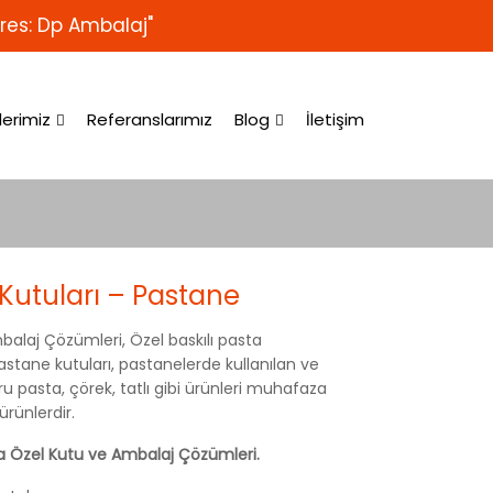
res: Dp Ambalaj"
lerimiz
Referanslarımız
Blog
İletişim
Kutuları – Pastane
mbalaj Çözümleri, Özel baskılı pasta
Pastane kutuları, pastanelerde kullanılan ve
ru pasta, çörek, tatlı gibi ürünleri muhafaza
ürünlerdir.
a Özel Kutu ve Ambalaj Çözümleri.
Pasta Kutuları
Pastane Kutuları
Pastane Kutuları