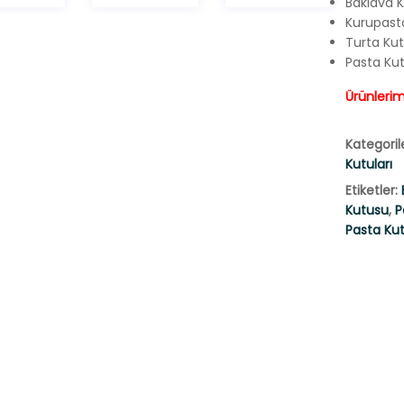
Baklava K
Kurupasta
Turta Kut
Pasta Kut
Ürünlerimi
Kategoril
Kutuları
Etiketler:
Kutusu
,
P
Pasta Ku