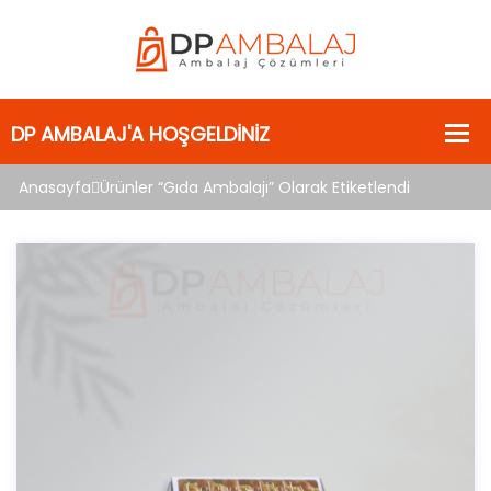
Anasayfa
Ürünler “Gıda Ambalajı” Olarak Etiketlendi