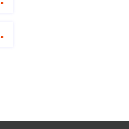
rı
rı