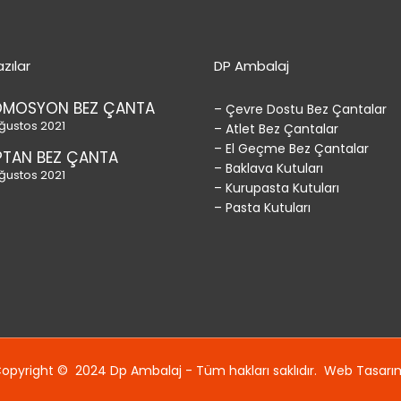
zılar
DP Ambalaj
OMOSYON BEZ ÇANTA
– Çevre Dostu Bez Çantalar
ğustos 2021
– Atlet Bez Çantalar
– El Geçme Bez Çantalar
TAN BEZ ÇANTA
– Baklava Kutuları
ğustos 2021
– Kurupasta Kutuları
– Pasta Kutuları
opyright © 2024 Dp Ambalaj - Tüm hakları saklıdır.
Web Tasarı