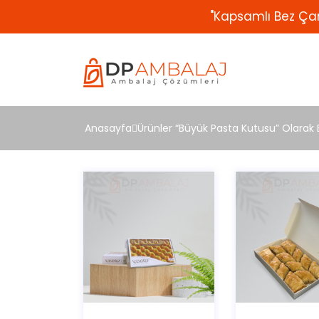
"Kapsamlı Bez Çan
Anasayfa
Ürünler “Büyük Pasta Kutusu” Olarak E