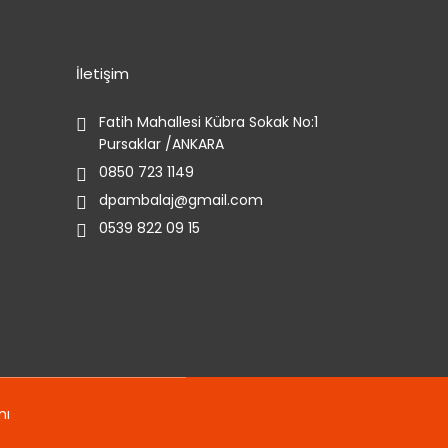
İletişim
Fatih Mahallesi Kübra Sokak No:1
Pursaklar /ANKARA
0850 723 1149
dpambalaj@gmail.com
0539 822 09 15
mı