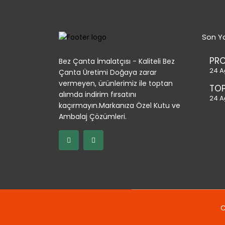
Son Ya
PR
Bez Çanta İmalatçısı - Kaliteli Bez
24 A
Çanta Üretimi Doğaya zarar
vermeyen, ürünlerimiz ile toptan
TOP
alımda indirim fırsatını
24 A
kaçırmayın.Markanıza Özel Kutu ve
Ambalaj Çözümleri.
C