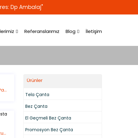
res: Dp Ambalaj"
lerimiz
Referanslarımız
Blog
İletişim
Ürünler
Gıda Kutuları – Pastane
Tela Çanta
Bez Çanta
El Geçmeli Bez Çanta
Promosyon Bez Çanta
Kulplu Pasta Kutusu