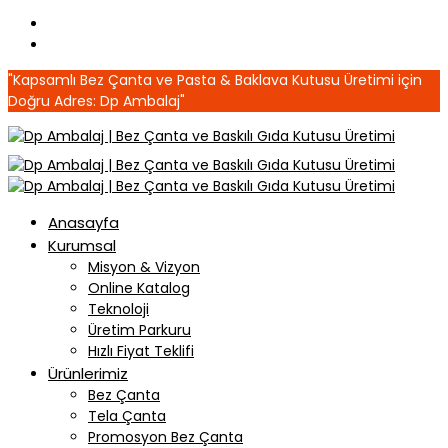
"Kapsamlı Bez Çanta ve Pasta & Baklava Kutusu Üretimi için
Doğru Adres: Dp Ambalaj"
Anasayfa
Kurumsal
Misyon & Vizyon
Online Katalog
Teknoloji
Üretim Parkuru
Hızlı Fiyat Teklifi
Ürünlerimiz
Bez Çanta
Tela Çanta
Promosyon Bez Çanta