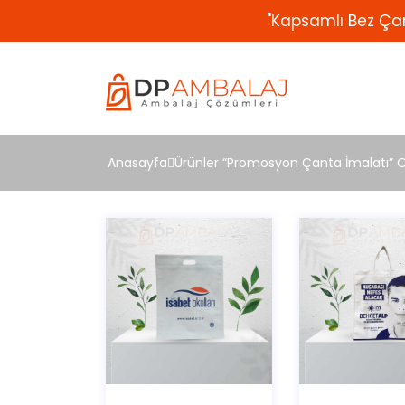
"Kapsamlı Bez Çan
Anasayfa
Ürünler “Promosyon Çanta İmalatı” Ol