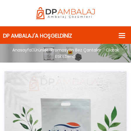
Anasayfa
Ürünler “‎Promosyon Bez Çantalar ·” Olarak
Etiketlendi