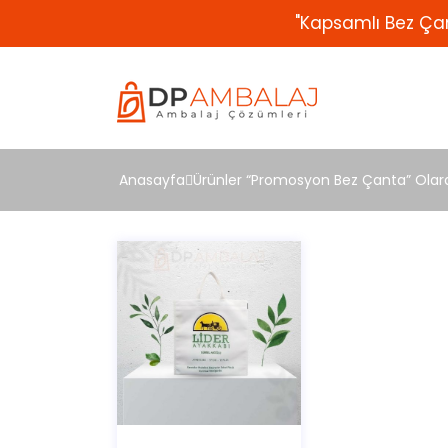
"Kapsamlı Bez Çan
Anasayfa
Ürünler “Promosyon Bez Çanta” Olara