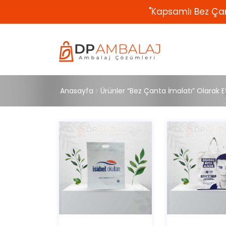
"Kapsamlı Bez Çan
Anasayfa
Ürünler “Bez Çanta İmalatı” Olarak E