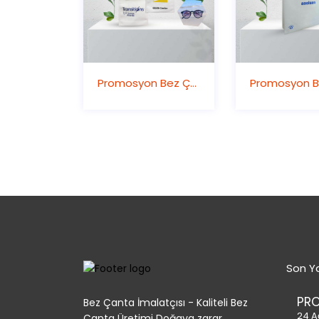
Promosyon Bez Çanta
Son Ya
PR
Bez Çanta İmalatçısı - Kaliteli Bez
24 A
Çanta Üretimi Doğaya zarar