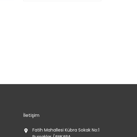
İletişim
Fatih Mahallesi Kübra Sokak No:1
Pursaklar /ANKARA