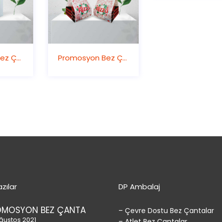
Promosyon Bez Çanta
Promosyon Bez Çanta
zılar
DP Ambalaj
OMOSYON BEZ ÇANTA
– Çevre Dostu Bez Çantalar
ğustos 2021
– Atlet Bez Çantalar