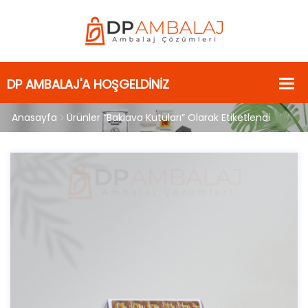
Anasayfa
Ürünler “Baklava Kutuları” Olarak Etiketlendi