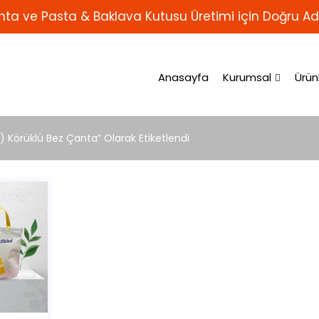
ta ve Pasta & Baklava Kutusu Üretimi için Doğru Ad
Anasayfa
Kurumsal
Ürün
) Körüklü Bez Çanta” Olarak Etiketlendi