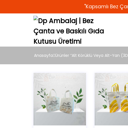
"Kapsamlı Bez Çan
Anasayfa
Ürünler “Alt Körüklü Veya Alt-Yan (3D